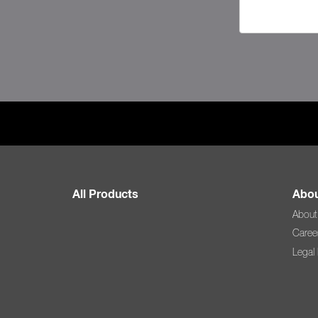
All Products
Abou
About
Caree
Legal