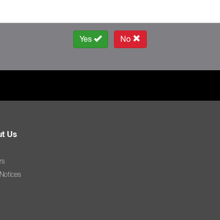
Yes
No
t Us
rs
 Notices