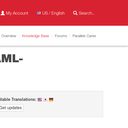
My Account
US / English
Overview
Knowledge Base
Forums
Parallels Cares
AML-
ilable Translations:
Get updates