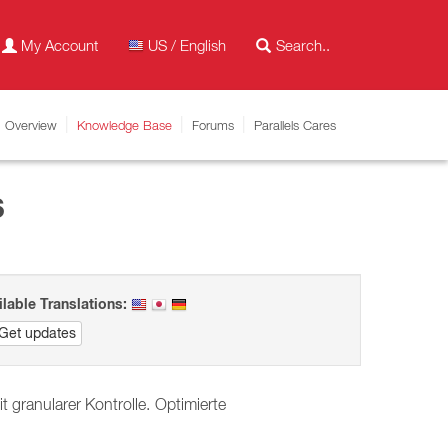
My Account
US / English
Overview
Knowledge Base
Forums
Parallels Cares
s
ilable Translations:
Get updates
granularer Kontrolle.
Optimierte