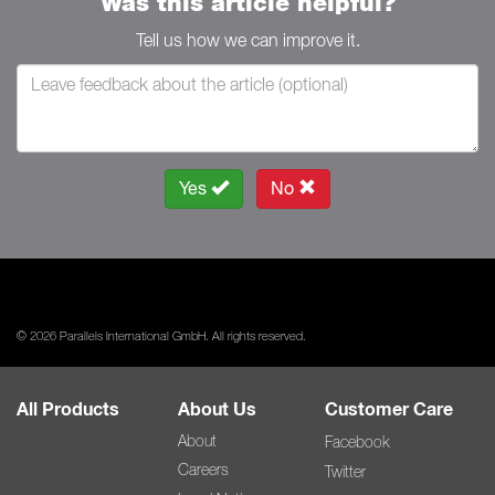
Was this article helpful?
Tell us how we can improve it.
Yes
No
© 2026 Parallels International GmbH. All rights reserved.
All Products
About Us
Customer Care
About
Facebook
Careers
Twitter