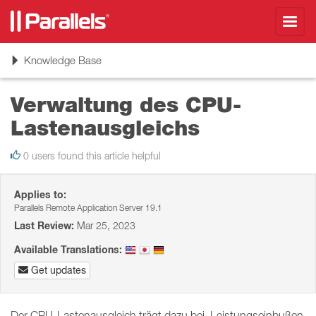
Toggl
navig
Toggle
Knowledge Base
navigation
Verwaltung des CPU-
Lastenausgleichs
0 users found this article helpful
Applies to:
Parallels Remote Application Server 19.1
Last Review:
Mar 25, 2023
Available Translations:
Get updates
Der CPU-Lastenausgleich trägt dazu bei, Leistungseinbußen