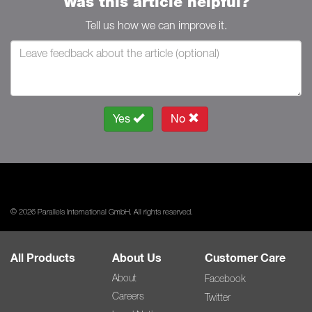
Was this article helpful?
Tell us how we can improve it.
Yes
No
© 2026 Parallels International GmbH. All rights reserved.
All Products
About Us
Customer Care
About
Facebook
Careers
Twitter