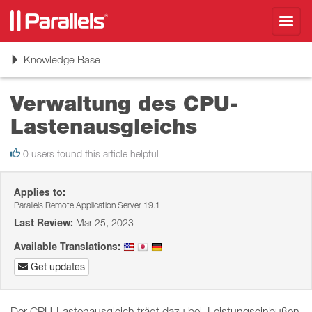
Toggl
navig
Toggle
Knowledge Base
navigation
Verwaltung des CPU-
Lastenausgleichs
0 users found this article helpful
Applies to:
Parallels Remote Application Server 19.1
Last Review:
Mar 25, 2023
Available Translations:
Get updates
Der CPU-Lastenausgleich trägt dazu bei, Leistungseinbußen