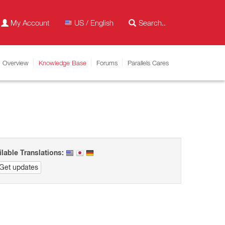
My Account
US / English
Overview
Knowledge Base
Forums
Parallels Cares
ilable Translations:
Get updates