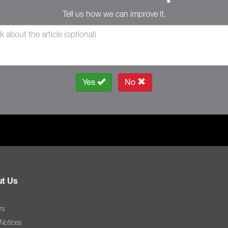
Tell us how we can improve it.
Yes
No
t Us
rs
 Notices