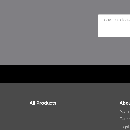
All Products
Abou
About
Caree
Legal