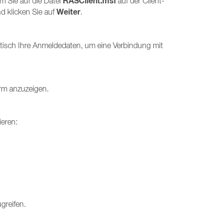
RASClient.msi
m Sie auf die Datei
auf der Client-
Weiter
 klicken Sie auf
.
tisch Ihre Anmeldedaten, um eine Verbindung mit
rm anzuzeigen.
ieren:
greifen.