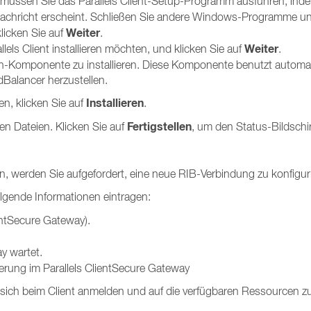
t müssen Sie das Parallels Client-Setup-Programm ausführen, inde
achricht erscheint. Schließen Sie andere Windows-Programme und
Weiter
licken Sie auf
.
Weiter
els Client installieren möchten, und klicken Sie auf
.
-On-Komponente zu installieren. Diese Komponente benutzt automa
dBalancer herzustellen.
Installieren
n, klicken Sie auf
.
Fertigstellen
en Dateien. Klicken Sie auf
, um den Status-Bildschi
n, werden Sie aufgefordert, eine neue RIB-Verbindung zu konfigur
lgende Informationen eintragen:
entSecure Gateway).
y wartet.
erung im Parallels ClientSecure Gateway
sich beim Client anmelden und auf die verfügbaren Ressourcen zu