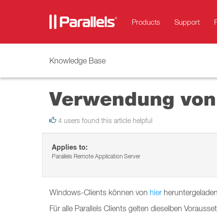
Products
Support
Knowledge Base
Verwendung von 
4 users found this article helpful
Applies to:
Parallels Remote Application Server
Windows-Clients können von
hier
heruntergelade
Für alle Parallels Clients gelten dieselben Vorausse