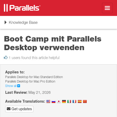
Toggl
navig
Toggle
Knowledge Base
navigation
Boot Camp mit Parallels
Desktop verwenden
1 users found this article helpful
Applies to:
Parallels Desktop for Mac Standard Edition
Parallels Desktop for Mac Pro Edition
Show all
Last Review:
May 21, 2026
Available Translations:
Get updates