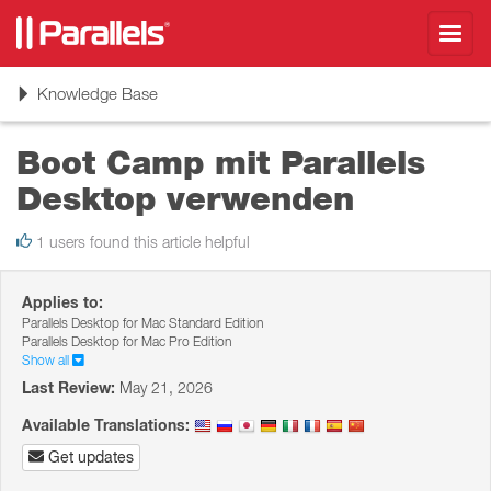
Toggl
navig
Toggle
Knowledge Base
navigation
Boot Camp mit Parallels
Desktop verwenden
1 users found this article helpful
Applies to:
Parallels Desktop for Mac Standard Edition
Parallels Desktop for Mac Pro Edition
Show all
Last Review:
May 21, 2026
Available Translations:
Get updates