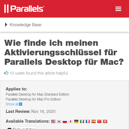
Toggl
navig
Toggle
Knowledge Base
navigation
Wie finde ich meinen
Aktivierungsschlüssel für
Parallels Desktop für Mac?
10 users found this article helpful
Applies to:
Parallels Desktop for Mac Standard Edition
Parallels Desktop for Mac Pro Edition
Show all
Last Review:
Nov 16, 2025
Available Translations: