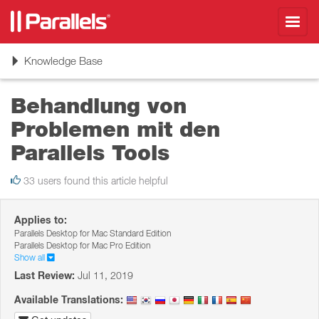
Toggl
navig
Toggle
Knowledge Base
navigation
Behandlung von
Problemen mit den
Parallels Tools
33 users found this article helpful
Applies to:
Parallels Desktop for Mac Standard Edition
Parallels Desktop for Mac Pro Edition
Show all
Last Review:
Jul 11, 2019
Available Translations: