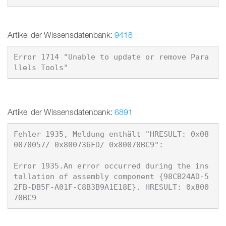
Artikel der Wissensdatenbank:
9418
Error 1714 "Unable to update or remove Para
Artikel der Wissensdatenbank:
6891
Fehler 1935, Meldung enthält "HRESULT: 0x08
0070057/ 0x800736FD/ 0x80070BC9": 

Error 1935.An error occurred during the ins
tallation of assembly component {98CB24AD-5
2FB-DB5F-A01F-C8B3B9A1E18E}. HRESULT: 0x800