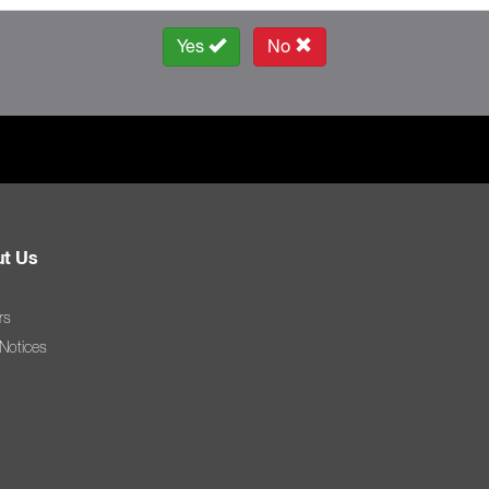
Yes
No
t Us
rs
 Notices