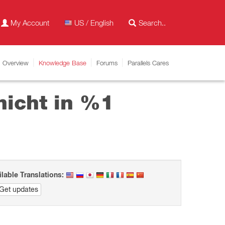
My Account
US / English
Overview
Knowledge Base
Forums
Parallels Cares
nicht in %1
ilable Translations:
Get updates