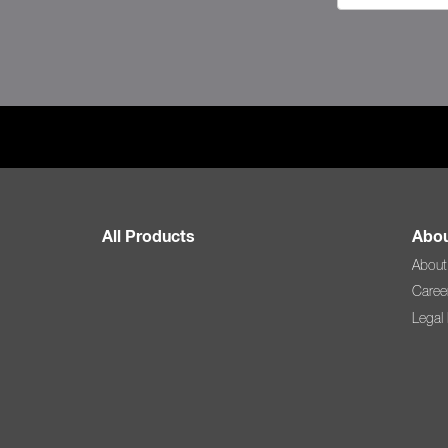
All Products
Abou
About
Caree
Legal