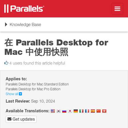
Toggl
navig
Toggle
Knowledge Base
navigation
在 Parallels Desktop for
Mac 中使用快照
4 users found this article helpful
Applies to:
Parallels Desktop for Mac Standard Edition
Parallels Desktop for Mac Pro Edition
Show all
Last Review:
Sep 10, 2024
Available Translations:
Get updates