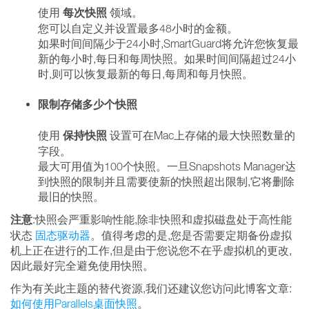
每次快照
使用
领域。
您可以自定义并设置最多48小时的金额。
如果时间间隔少于24小时,SmartGuard将允许您恢复最
新的每小时,每日和每周快照。如果时间间隔超过24小
时,则可以恢复最新的每日,每周和每月快照。
限制存储多少个快照
保持快照
使用
设置可在Mac上存储的最大快照数量的
字段。
最大可用值为100个快照。一旦Snapshots Manager达
到快照的限制并且需要使新的快照超出限制,它将删除
最旧的快照。
注意
:快照会严重影响性能,除非快照和虚拟磁盘处于高性能
状态
固态驱动器
。值得考虑的是,您是否需要定期备份虚拟
机上正在进行的工作,但是由于您说您不在乎虚拟机的更改,
因此最好完全避免使用快照。
作为有关此主题的替代资源,我们还建议您访问此博客文章:
如何使用Parallels桌面快照
。