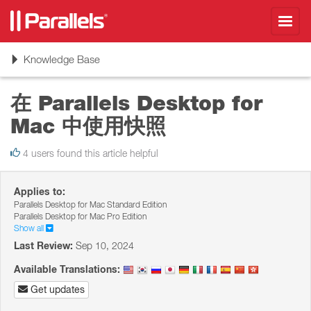
Toggl
navig
Toggle
Knowledge Base
navigation
在 Parallels Desktop for
Mac 中使用快照
4 users found this article helpful
Applies to:
Parallels Desktop for Mac Standard Edition
Parallels Desktop for Mac Pro Edition
Show all
Last Review:
Sep 10, 2024
Available Translations:
Get updates