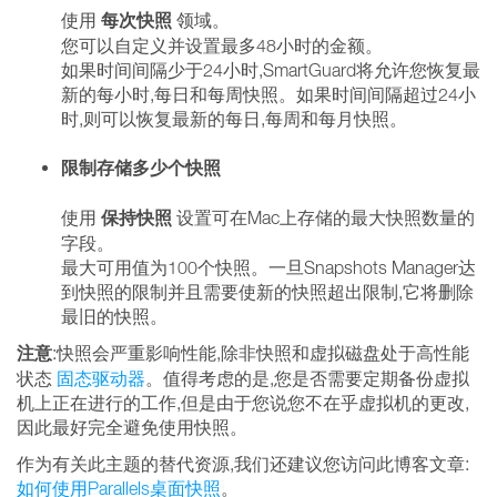
每次快照
使用
领域。
您可以自定义并设置最多48小时的金额。
如果时间间隔少于24小时,SmartGuard将允许您恢复最
新的每小时,每日和每周快照。如果时间间隔超过24小
时,则可以恢复最新的每日,每周和每月快照。
限制存储多少个快照
保持快照
使用
设置可在Mac上存储的最大快照数量的
字段。
最大可用值为100个快照。一旦Snapshots Manager达
到快照的限制并且需要使新的快照超出限制,它将删除
最旧的快照。
注意
:快照会严重影响性能,除非快照和虚拟磁盘处于高性能
状态
固态驱动器
。值得考虑的是,您是否需要定期备份虚拟
机上正在进行的工作,但是由于您说您不在乎虚拟机的更改,
因此最好完全避免使用快照。
作为有关此主题的替代资源,我们还建议您访问此博客文章:
如何使用Parallels桌面快照
。