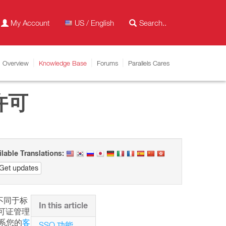
My Account
US / English
Overview
Knowledge Base
Forums
Parallels Cares
户许可
ilable Translations:
Get updates
它不同于标
In this article
化许可证管理
联系您的
客
SSO 功能