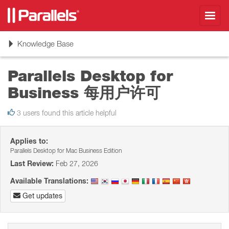
Toggl
navig
Toggle
Knowledge Base
navigation
Parallels Desktop for
Business 每用户许可
3 users found this article helpful
Applies to:
Parallels Desktop for Mac Business Edition
Last Review:
Feb 27, 2026
Available Translations:
Get updates