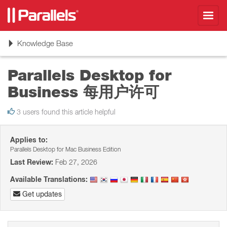
Toggl
navig
Toggle
Knowledge Base
navigation
Parallels Desktop for
Business 每用户许可
3 users found this article helpful
Applies to:
Parallels Desktop for Mac Business Edition
Last Review:
Feb 27, 2026
Available Translations:
Get updates