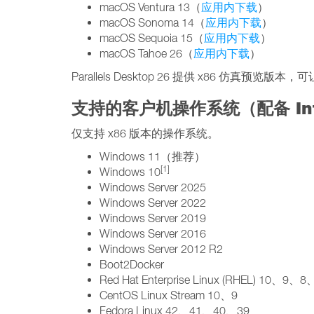
macOS Ventura 13（
应用内下载
）
macOS Sonoma 14（
应用内下载
）
macOS Sequoia 15（
应用内下载
）
macOS Tahoe 26（
应用内下载
）
Parallels Desktop 26 提供 x86 仿真
支持的客户机操作系统（配备 Int
仅支持 x86 版本的操作系统。
Windows 11（推荐）
[1]
Windows 10
Windows Server 2025
Windows Server 2022
Windows Server 2019
Windows Server 2016
Windows Server 2012 R2
Boot2Docker
Red Hat Enterprise Linux (RHEL) 10、9、8
CentOS Linux Stream 10、9
Fedora Linux 42、41、40、39