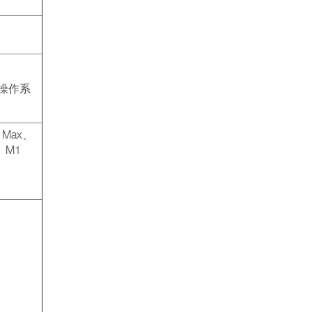
 操作系
 Max、
o、M1