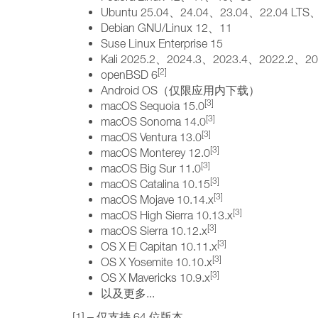
Ubuntu 25.04、24.04、23.04、22.04 LTS
Debian GNU/Linux 12、11
Suse Linux Enterprise 15
Kali 2025.2、2024.3、2023.4、2022.2、20
[2]
openBSD 6
Android OS（仅限应用内下载）
[3]
macOS Sequoia 15.0
[3]
macOS Sonoma 14.0
[3]
macOS Ventura 13.0
[3]
macOS Monterey 12.0
[3]
macOS Big Sur 11.0
[3]
macOS Catalina 10.15
[3]
macOS Mojave 10.14.x
[3]
macOS High Sierra 10.13.x
[3]
macOS Sierra 10.12.x
[3]
OS X El Capitan 10.11.x
[3]
OS X Yosemite 10.10.x
[3]
OS X Mavericks 10.9.x
以及更多...
[1] – 仅支持 64 位版本。