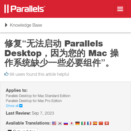
Toggl
navig
Toggle
Knowledge Base
navigation
修复“无法启动 Parallels
Desktop，因为您的 Mac 操
作系统缺少一些必要组件”。
68 users found this article helpful
Applies to:
Parallels Desktop for Mac Standard Edition
Parallels Desktop for Mac Pro Edition
Show all
Last Review:
Sep 7, 2023
Available Translations: