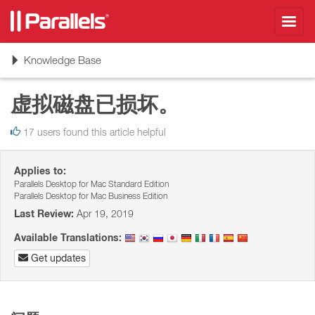
Toggl
navig
Toggle
Knowledge Base
navigation
虚拟磁盘已损坏。
17 users found this article helpful
Applies to:
Parallels Desktop for Mac Standard Edition
Parallels Desktop for Mac Business Edition
Last Review:
Apr 19, 2019
Available Translations:
Get updates