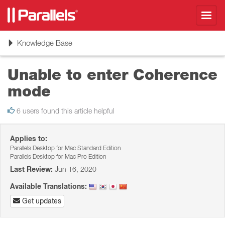
Toggl
navig
Toggle
Knowledge Base
navigation
Unable to enter Coherence
mode
6 users found this article helpful
Applies to:
Parallels Desktop for Mac Standard Edition
Parallels Desktop for Mac Pro Edition
Last Review:
Jun 16, 2020
Available Translations:
Get updates