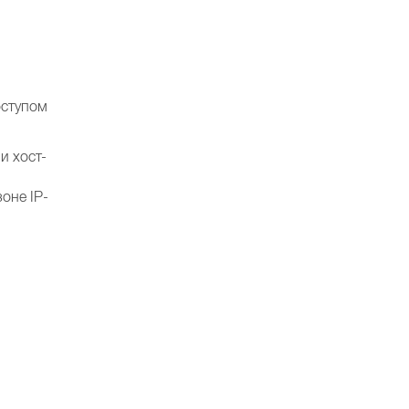
ступом
и хост-
оне IP-