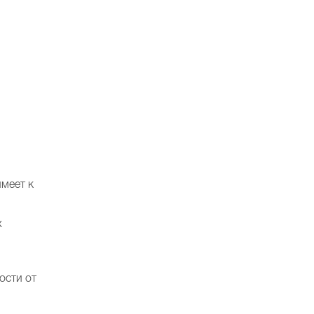
имеет к
х
ости от