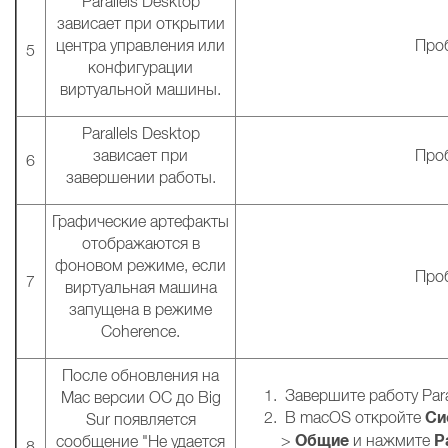
Parallels Desktop
зависает при открытии
центра управления или
Проб
5
конфигурации
виртуальной машины.
Parallels Desktop
зависает при
Проб
6
завершении работы.
Графические артефакты
отображаются в
фоновом режиме, если
Проб
7
виртуальная машина
запущена в режиме
Coherence.
После обновления на
Завершите работу Paral
Mac версии ОС до Big
Си
В macOS откройте
Sur появляется
Общие
Р
>
и нажмите
сообщение "Не удается
8