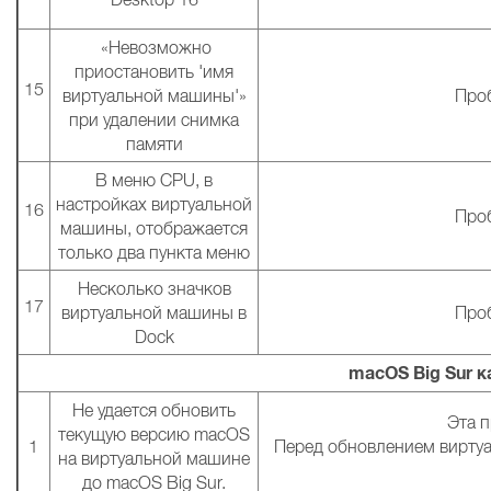
«Невозможно
приостановить 'имя
15
виртуальной машины'»
Проб
при удалении снимка
памяти
В меню CPU, в
настройках виртуальной
16
Проб
машины, отображается
только два пункта меню
Несколько значков
17
виртуальной машины в
Проб
Dock
macOS Big Sur к
Не удается обновить
Эта п
текущую версию macOS
1
Перед обновлением виртуа
на виртуальной машине
до macOS Big Sur.