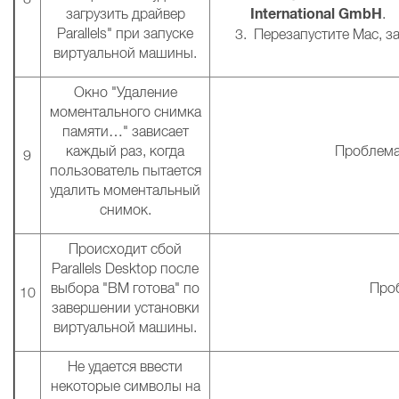
International GmbH
загрузить драйвер
.
Parallels" при запуске
Перезапустите Mac, за
виртуальной машины.
Окно "Удаление
моментального снимка
памяти…" зависает
каждый раз, когда
Проблема 
9
пользователь пытается
удалить моментальный
снимок.
Происходит сбой
Parallels Desktop после
выбора "ВМ готова" по
Проб
10
завершении установки
виртуальной машины.
Не удается ввести
некоторые символы на