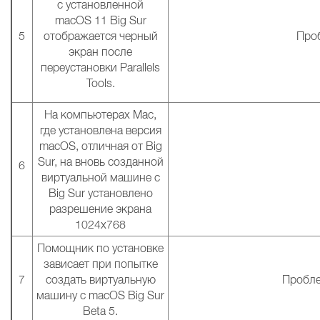
с установленной
macOS 11 Big Sur
5
отображается черный
Проб
экран после
переустановки Parallels
Tools.
На компьютерах Mac,
где установлена версия
macOS, отличная от Big
Sur, на вновь созданной
6
виртуальной машине с
Big Sur установлено
разрешение экрана
1024х768
Помощник по установке
зависает при попытке
7
создать виртуальную
Пробле
машину с macOS Big Sur
Beta 5.