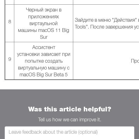
Черный экран в
приложениях
Зайдите в меню "Действия" 
8
виртаульной
Tools". После завершения у
машины macOS 11 Big
Sur
Ассистент
установки зависает при
9
попытке создать
Про
виртуальную машину с
macOS Big Sur Beta 5
Was this article helpful?
Tell us how we can improve it.