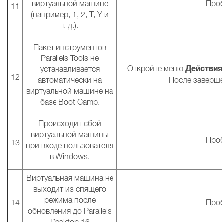
виртуальной машине
Проб
11
(например, 1, 2, T, Y и
т. д.).
Пакет инструментов
Parallels Tools не
Действи
Откройте меню
устанавливается
12
автоматически на
После заверше
виртуальной машине на
базе Boot Camp.
Происходит сбой
виртуальной машины
Проб
13
при входе пользователя
в Windows.
Виртуальная машина не
выходит из спящего
режима после
14
Проб
обновления до Parallels
Desktop 16