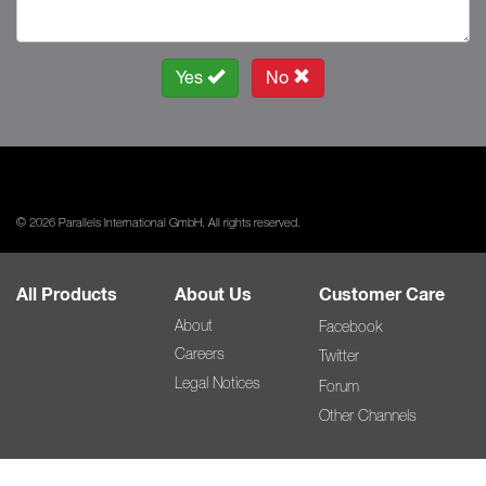
Yes
No
© 2026 Parallels International GmbH. All rights reserved.
All Products
About Us
Customer Care
About
Facebook
Careers
Twitter
Legal Notices
Forum
Other Channels