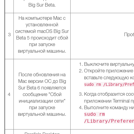
Big Sur Beta.
На компьютере Mac с
установленной
системой macOS Big Sur
3
Проб
Beta 5 происходит сбой
при запуске
виртуальной машины.
Выключите виртуальную
Откройте приложени
После обновления на
вставьте следующую ко
Mac версии ОС до Big
sudo rm /Library/Pre
Sur Beta 6 появляется
Когда отобразится со
4
сообщение "Сбой
инициализации сети"
приложении Terminal п
при запуске
Выполните команду ни
виртуальной машины.
sudo rm
/Library/Prefere