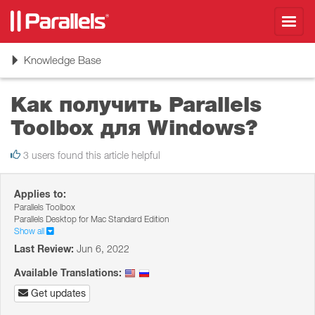
Toggl
navig
Toggle
Knowledge Base
navigation
Как получить Parallels
Toolbox для Windows?
3 users found this article helpful
Applies to:
Parallels Toolbox
Parallels Desktop for Mac Standard Edition
Show all
Last Review:
Jun 6, 2022
Available Translations:
Get updates