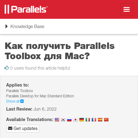
Toggl
navig
Toggle
Knowledge Base
navigation
Как получить Parallels
Toolbox для Mac?
0 users found this article helpful
Applies to:
Parallels Toolbox
Parallels Desktop for Mac Standard Edition
Show all
Last Review:
Jun 6, 2022
Available Translations:
Get updates