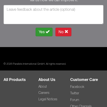
Yes
No
© 2026 Parallels International GmbH. All rights reserved.
All Products
About Us
Customer Care
About
Facebook
Careers
Twitter
Legal Notices
Forum
Other Channels