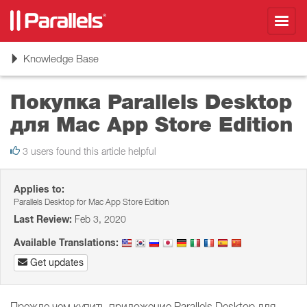
Toggl
navig
Toggle
Knowledge Base
navigation
Покупка Parallels Desktop
для Mac App Store Edition
3 users found this article helpful
Applies to:
Parallels Desktop for Mac App Store Edition
Last Review:
Feb 3, 2020
Available Translations:
Get updates
Прежде чем купить приложение Parallels Desktop для