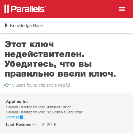
Toggl
navig
Toggle
Knowledge Base
navigation
Этот ключ
недействителен.
Убедитесь, что вы
правильно ввели ключ.
15 users found this article helpful
Applies to:
Parallels Desktop for Mac Standard Edition
Parallels Desktop for Mac Pro Edition 18 and older
Show all
Last Review:
Oct 13, 2015