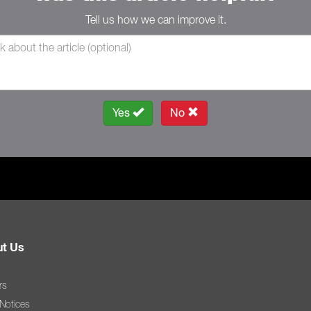
Tell us how we can improve it.
Yes
No
t Us
rs
 Notices