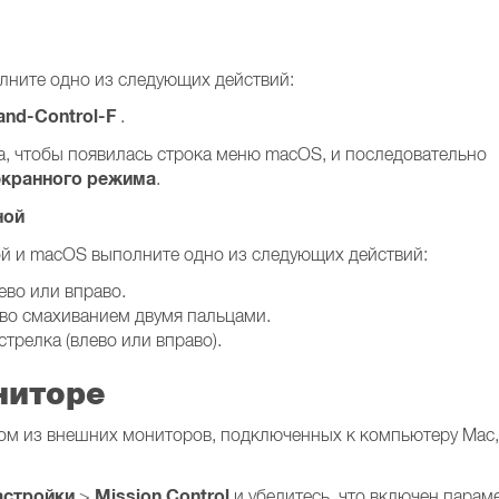
лните одно из следующих действий:
nd-Control-F
.
а, чтобы появилась строка меню macOS, и последовательно
экранного режима
.
ной
й и macOS выполните одно из следующих действий:
ево или вправо.
аво смахиванием двумя пальцами.
трелка (влево или вправо).
ниторе
ом из внешних мониторов, подключенных к компьютеру Mac,
астройки
Mission Control
>
и убедитесь, что включен парам