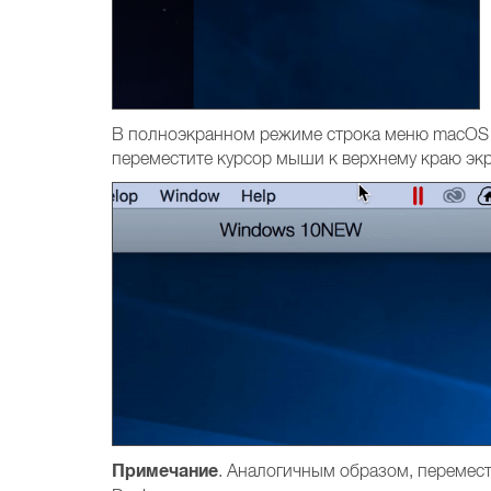
В полноэкранном режиме строка меню macOS и
переместите курсор мыши к верхнему краю экр
Примечание
. Аналогичным образом, перемес