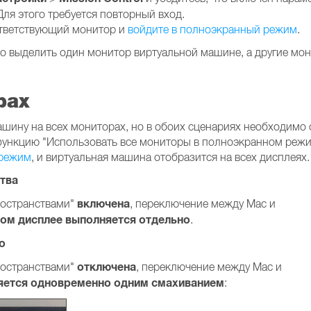
ля этого требуется повторный вход.
ответствующий монитор и
войдите в полноэкранный режим
.
мо выделить один монитор виртуальной машине, а другие мо
рах
ашину на всех мониторах, но в обоих сценариях необходимо
функцию "Использовать все мониторы в полноэкранном режи
 режим
, и виртуальная машина отобразится на всех дисплеях.
тва
включена
ространствами"
, переключение между Mac и
ом дисплее выполняется отдельно
.
о
отключена
ространствами"
, переключение между Mac и
яется одновременно одним смахиванием
: