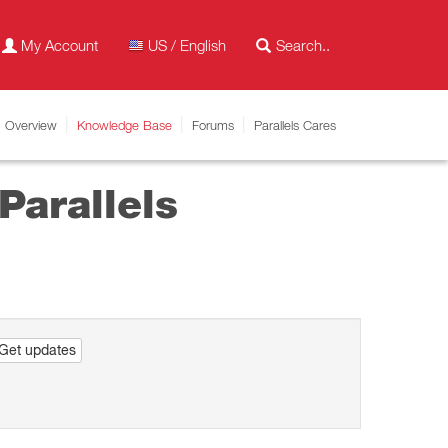
My Account
US / English
Overview
Knowledge Base
Forums
Parallels Cares
arallels
Get updates