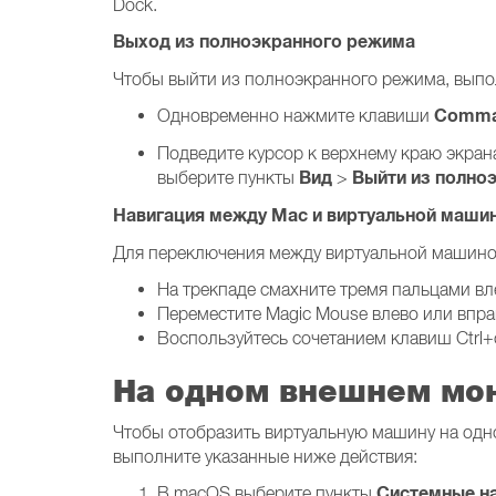
Dock.
Выход из полноэкранного режима
Чтобы выйти из полноэкранного режима, выпо
Comma
Одновременно нажмите клавиши
Подведите курсор к верхнему краю экран
Вид
Выйти из полно
выберите пункты
>
Навигация между Mac и виртуальной маши
Для переключения между виртуальной машино
На трекпаде смахните тремя пальцами вл
Переместите Magic Mouse влево или впр
Воспользуйтесь сочетанием клавиш Ctrl+с
На одном внешнем мо
Чтобы отобразить виртуальную машину на одн
выполните указанные ниже действия:
Системные н
В macOS выберите пункты