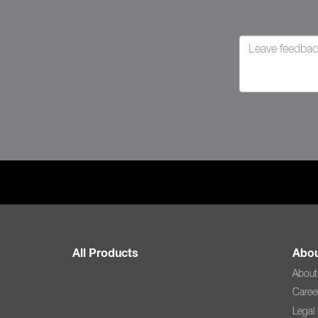
All Products
Abou
About
Caree
Legal