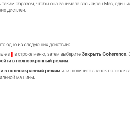
 таким образом, чтобы она занимала весь экран Mac, один и
ие дисплеи.
те одно из следующих действий:
||
Закрыть Coherence
llels
в строке меню, затем выберите
.
ейти в полноэкранный режим
.
ти в полноэкранный режим
или щелкните значок полноэкр
туальной машины.