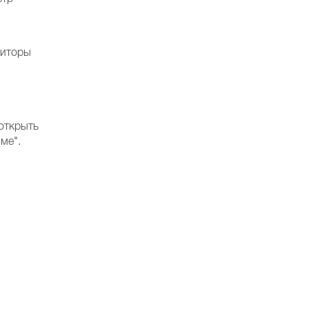
ниторы
 открыть
ме".