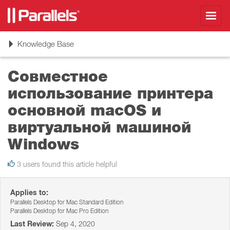
Toggl
navig
Toggle
Knowledge Base
navigation
Совместное
использование принтера
основной macOS и
виртуальной машиной
Windows
3 users found this article helpful
Applies to:
Parallels Desktop for Mac Standard Edition
Parallels Desktop for Mac Pro Edition
Last Review:
Sep 4, 2020