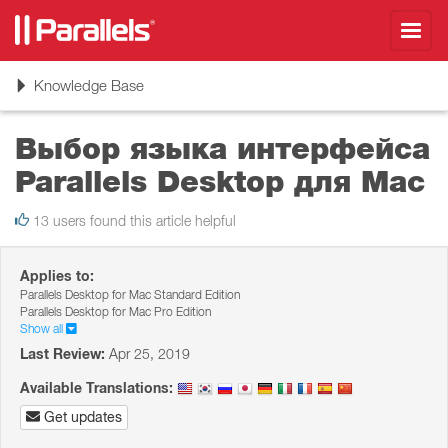
Toggl
navig
Toggle
Knowledge Base
navigation
Выбор языка интерфейса
Parallels Desktop для Mac
13 users found this article helpful
Applies to:
Parallels Desktop for Mac Standard Edition
Parallels Desktop for Mac Pro Edition
Show all
Last Review:
Apr 25, 2019
Available Translations:
Get updates