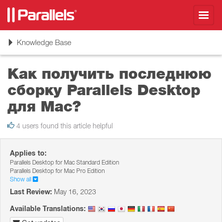
Toggl
navig
Toggle
Knowledge Base
navigation
Как получить последнюю
сборку Parallels Desktop
для Mac?
4 users found this article helpful
Applies to:
Parallels Desktop for Mac Standard Edition
Parallels Desktop for Mac Pro Edition
Show all
Last Review:
May 16, 2023
Available Translations: