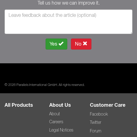
Tell us how we can improve it.
Yes
No
© 2026 Parallels International GmbH. All rights reserved.
All Products
About Us
Customer Care
About
Facebook
Careers
Twitter
Legal Notices
Forum