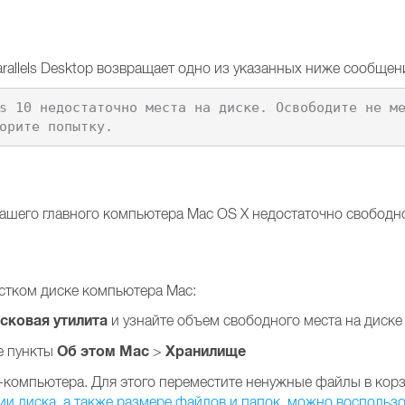
rallels Desktop возвращает одно из указанных ниже сообщен
s 10 недостаточно места на диске. Освободите не м
орите попытку.
вашего главного компьютера Mac OS X недостаточно свободно
естком диске компьютера Mac:
сковая утилита
и узнайте объем свободного места на диске
Об этом Mac
Хранилище
е пункты
>
-компьютера. Для этого переместите ненужные файлы в корз
 диска, а также размере файлов и папок, можно воспольз