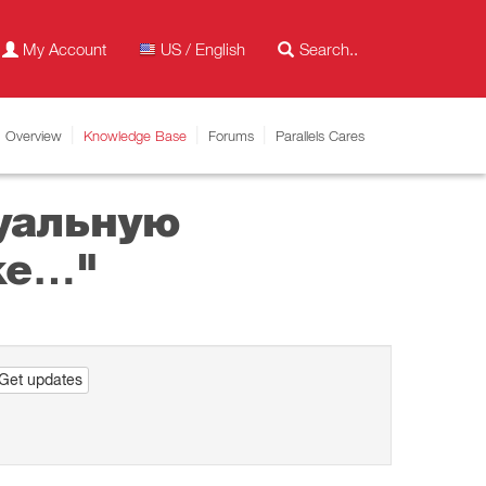
My Account
US / English
Overview
Knowledge Base
Forums
Parallels Cares
туальную
ке…"
Get updates