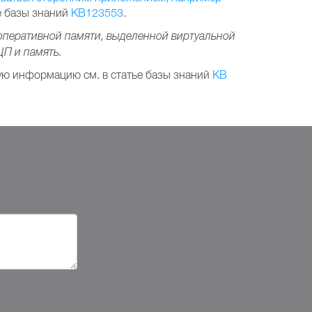
е базы знаний
KB123553
.
оперативной памяти, выделенной виртуальной
ЦП и память.
ую информацию см. в статье базы знаний
KB