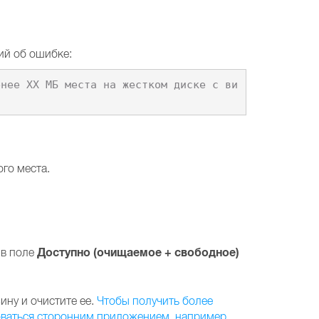
ий об ошибке:
енее XX MБ места на жестком диске с ви
го места.
Доступно (очищаемое + свободное)
 в поле
ину и очистите ее.
Чтобы получить более
оваться сторонним приложением, например