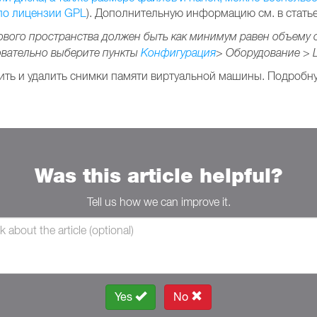
 по лицензии
GPL
). Дополнительную информацию см. в стать
вого пространства должен быть как минимум равен объему 
овательно выберите пункты
Конфигурация
> Оборудование > 
ить и удалить снимки памяти виртуальной машины. Подробн
Was this article helpful?
Tell us how we can improve it.
Yes
No