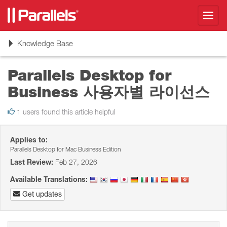
Toggl
navig
Toggle
Knowledge Base
navigation
Parallels Desktop for
Business 사용자별 라이선스
1 users found this article helpful
Applies to:
Parallels Desktop for Mac Business Edition
Last Review:
Feb 27, 2026
Available Translations:
Get updates