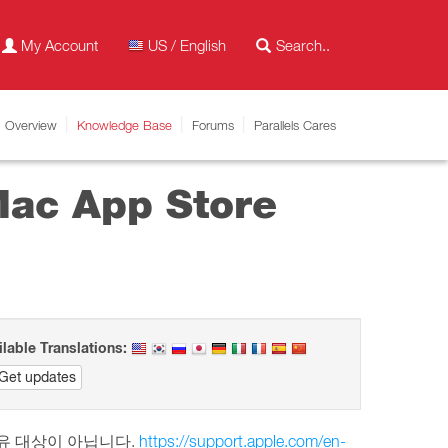
My Account
US / English
Overview
Knowledge Base
Forums
Parallels Cares
ac App Store
ilable Translations:
Get updates
족 공유 대상이 아닙니다.
https://support.apple.com/en-