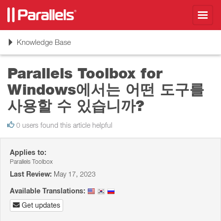
Toggl
navig
Toggle
Knowledge Base
navigation
Parallels Toolbox for
Windows에서는 어떤 도구를
사용할 수 있습니까?
0 users found this article helpful
Applies to:
Parallels Toolbox
Last Review:
May 17, 2023
Available Translations:
Get updates