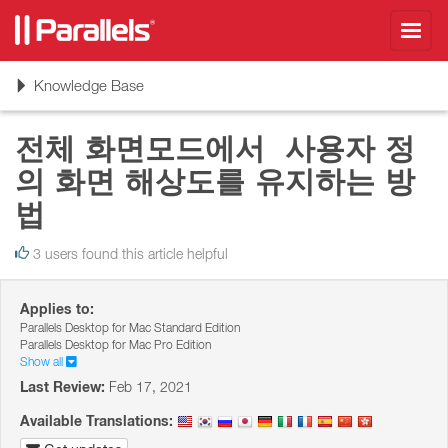
Toggl
navig
Toggle
Knowledge Base
navigation
전체 화면모드에서 사용자 정
의 화면 해상도를 유지하는 방
법
3 users found this article helpful
Applies to:
Parallels Desktop for Mac Standard Edition
Parallels Desktop for Mac Pro Edition
Show all
Last Review:
Feb 17, 2021
Available Translations: