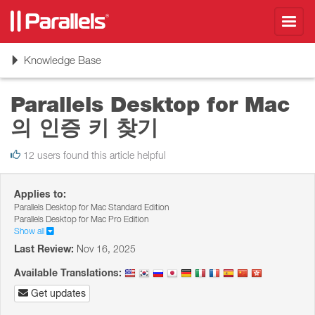
Toggl
navig
Toggle
Knowledge Base
navigation
Parallels Desktop for Mac
의 인증 키 찾기
12 users found this article helpful
Applies to:
Parallels Desktop for Mac Standard Edition
Parallels Desktop for Mac Pro Edition
Show all
Last Review:
Nov 16, 2025
Available Translations:
Get updates