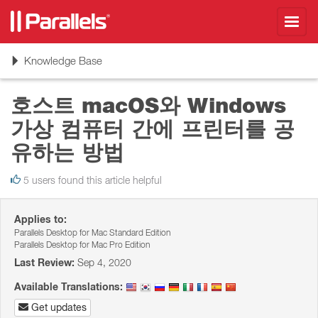
Toggl
navig
Toggle
Knowledge Base
navigation
호스트 macOS와 Windows
가상 컴퓨터 간에 프린터를 공
유하는 방법
5 users found this article helpful
Applies to:
Parallels Desktop for Mac Standard Edition
Parallels Desktop for Mac Pro Edition
Last Review:
Sep 4, 2020
Available Translations:
Get updates