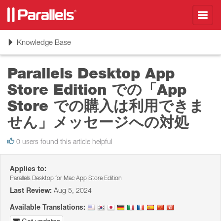
Toggl
navig
Toggle
Knowledge Base
navigation
Parallels Desktop App
Store Edition での「App
Store での購入は利用できま
せん」メッセージへの対処
0 users found this article helpful
Applies to:
Parallels Desktop for Mac App Store Edition
Last Review:
Aug 5, 2024
Available Translations: