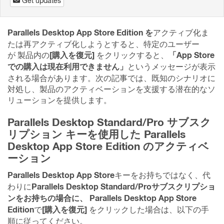
Get updates
Parallels Desktop App Store Edition を
アクティブ化ま
たは再アクティブ化しようとすると、特定のユーザー
[購入を復元]
「App Store
が
製品内の
をクリックすると、
での購入は現在利用できません」
というメッセージが表示
される場合があります。
次の記事では、既知のシナリオに
対処し、製品のアクティベーションを支援する潜在的なソ
リューションを提供します。
Parallels Desktop Standard/Pro サブスク
リプション キーを使用した Parallels
Desktop App Store Edition の
アクティベ
ーション
Parallels Desktop App Store
キーをお持ちではなく
、代
Parallels Desktop Standard/Proサブスクリプショ
わりに
ンをお持ちの場合に、
Parallels Desktop App Store
Edition
[購入を復元]
で
をクリックした場合は
、以下の手
順に従ってください。