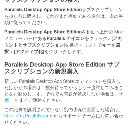
Parallels Desktop App Store Edition
サブスクリプション
を少し前に購入し
、それがまだ有効である場合は、次の手
順に従ってください。
Parallels Desktop App Store Edition
を起動 >
上部の Mac
Parallels アイコン
[アカ
メニュー バーにある
をクリック>
ウントとサブスクリプション
キーを選
]を選択
>
リストで
択
[アクティブ化]
>
をクリックします。
Parallels Desktop App Store Edition サブ
スクリプション
の新規購入
新しい Parallels Desktop App Store エディションを購入し
たばかりの場合は、数分待ってからもう一度試してみるこ
とをお勧めします。それでも問題が解決しない場合は、
サ
ポート
までご連絡ください
。
この記事で説明されていない別の状況に直面した場合は、
https://my.Parallels.com/
からサポート チームにお問い合わ
せください。