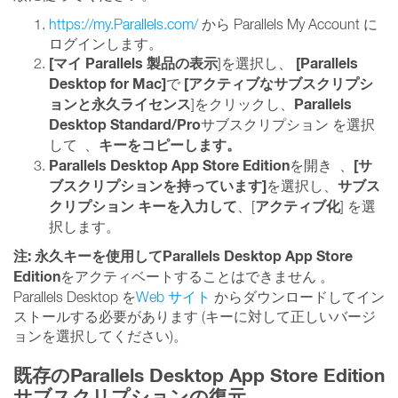
https://my.Parallels.com/
から Parallels My Account に
ログインします。
[マイ Parallels 製品の表示
[Parallels
]を選択し、
Desktop for Mac]
[アクティブなサブスクリプシ
で
ョンと永久ライセンス
Parallels
]をクリックし
、
Desktop Standard/Pro
サブスクリプション
を選択
キーをコピーします。
して 、
Parallels Desktop App Store Edition
[サ
を開き
、
ブスクリプションを持っています]
サブス
を選択し、
クリプション キーを入力して
アクティブ化
、[
] を選
択します。
注: 永久キーを使用して
Parallels Desktop App Store
Edition
をアクティベートすることはできません 。
Parallels Desktop を
Web サイト
からダウンロードしてイン
ストールする必要があります
(キーに対して正しいバージ
ョンを選択してください)。
既存のParallels Desktop App Store Edition
サブスクリプション
の復元