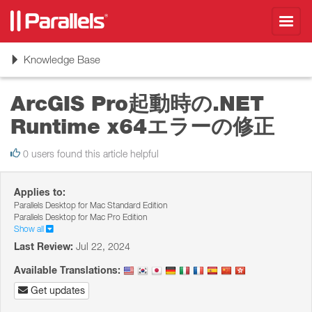
Toggl
navig
Toggle
Knowledge Base
navigation
ArcGIS Pro起動時の.NET
Runtime x64エラーの修正
0 users found this article helpful
Applies to:
Parallels Desktop for Mac Standard Edition
Parallels Desktop for Mac Pro Edition
Show all
Last Review:
Jul 22, 2024
Available Translations:
Get updates