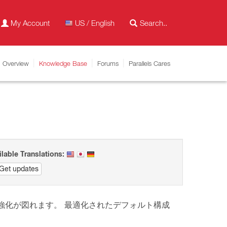
My Account
US / English
Overview
Knowledge Base
Forums
Parallels Cares
ilable Translations:
Get updates
強化が図れます。
最適化されたデフォルト構成