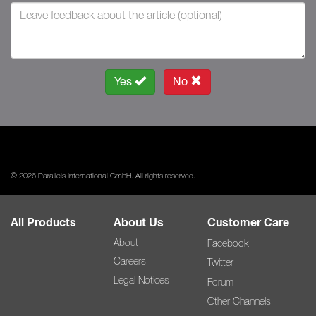
Yes
No
© 2026 Parallels International GmbH. All rights reserved.
All Products
About Us
Customer Care
About
Facebook
Careers
Twitter
Legal Notices
Forum
Other Channels