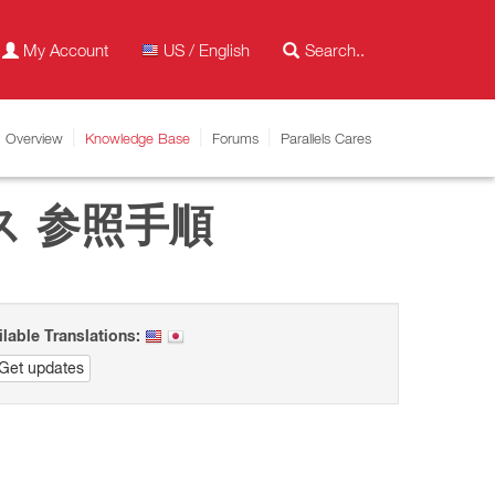
My Account
US / English
Overview
Knowledge Base
Forums
Parallels Cares
 参照手順
ilable Translations:
Get updates