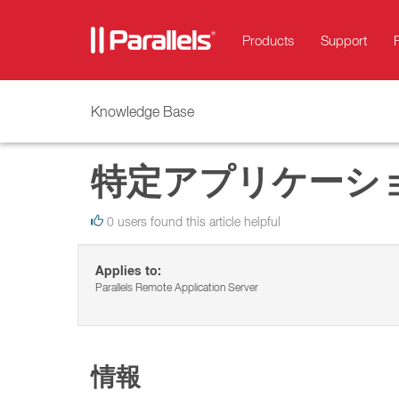
Products
Support
Knowledge Base
特定アプリケーシ
0 users found this article helpful
Applies to:
Parallels Remote Application Server
情報