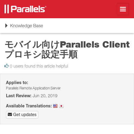
Toggl
navig
Toggle
Knowledge Base
navigation
モバイル向けParallels Client
プロキシ設定手順
0 users found this article helpful
Applies to:
Parallels Remote Application Server
Last Review:
Jun 20, 2019
Available Translations:
Get updates