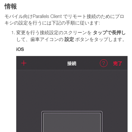
情報
モバイル向けParallels Client でリモート接続のためにプロ
キシの設定を行うには下記の手順に従います:
タップで長押し
変更を行う接続設定のスクリーンを
設定
して、歯車アイコンの
ボタンをタップします。
iOS