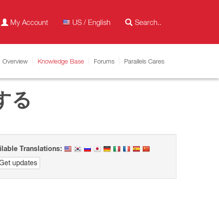
My Account
US / English
Overview
Knowledge Base
Forums
Parallels Cares
始する
ilable Translations:
Get updates