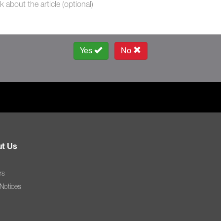
Yes
No
t Us
rs
 Notices