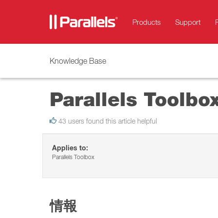
Products
Support
Knowledge Base
Parallels Too
43 users found this article helpful
Applies to:
Parallels Toolbox
情報