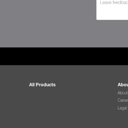
All Products
Abou
About
Caree
Legal