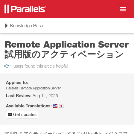
Toggl
navig
Toggle
Knowledge Base
navigation
Remote Application Server
試用版のアクティベーション
1 users found this article helpful
Applies to:
Parallels Remote Application Server
Last Review:
Aug 11, 2025
Available Translations:
Get updates
試用版をアクティベーションするにはParallels ビジネスア