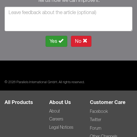
Yes
No
© 2026 Parallels International GmbH. All rights reserved.
All Products
About Us
Customer Care
About
Facebook
Careers
Twitter
Legal Notices
Forum
Other Channels