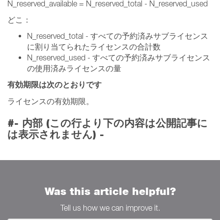
N_reserved_available = N_reserved_total - N_reserved_used
どこ：
N_reserved_total - すべての予約済みサブライセンス
に割り当てられたライセンスの合計数
N_reserved_used - すべての予約済みサブライセンス
の使用済みライセンスの量
有効期限は次のとおりです
ライセンスの有効期限。
#- 内部 (この行より下の内容は公開記事に
は表示されません) -
Was this article helpful?
Tell us how we can improve it.