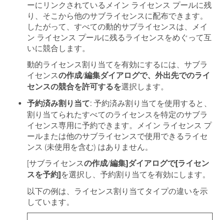
ーにリンクされているメイン ライセンス プールに残
り、そこから他のサブライセンスに配布できます。
したがって、すべての動的サブライセンスは、メイ
ン ライセンス プールに残るライセンスをめぐって互
いに競合します。
動的ライセンス割り当てを有効にするには、
サブラ
の作成
編集ダイアログで
、外出先でのライ
イセンス
/
センスの競合を許可するを
選択します。
予約済み割り当て
: 予約済み割り当てを使用すると、
割り当てられたすべてのライセンスを特定のサブラ
イセンス専用に予約できます。メイン ライセンス プ
ールまたは他のサブライセンスで使用できるライセ
ンス (未使用を含む) はありません。
の作成
編集]ダイアログで
[ライセン
[サブライセンス
/
スを予約]
を選択し
、予約割り当てを有効にします。
以下の例は、ライセンス割り当てタイプの違いを示
しています。