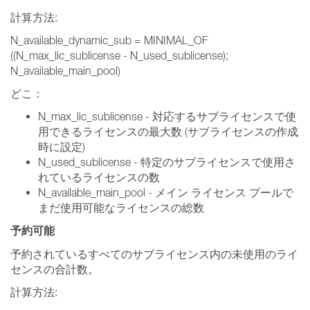
計算方法:
N_available_dynamic_sub = MINIMAL_OF
((N_max_lic_sublicense - N_used_sublicense);
N_available_main_pool)
どこ：
N_max_lic_sublicense - 対応するサブライセンスで使
用できるライセンスの最大数 (サブライセンスの作成
時に設定)
N_used_sublicense - 特定のサブライセンスで使用さ
れているライセンスの数
N_available_main_pool - メイン ライセンス プールで
まだ使用可能なライセンスの総数
予約可能
予約されているすべてのサブライセンス内の未使用のライ
センスの合計数。
計算方法: