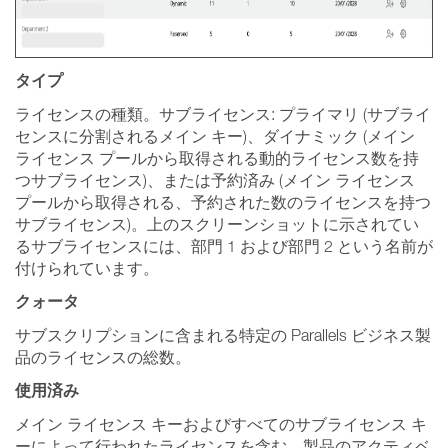
タイプ
ライセンスの種類。サブライセンス: プライマリ (サブライ
センスに分割されるメイン キー)、ダイナミック (メイン
ライセンス プールから取得される動的ライセンス数を持
つサブライセンス)、または予約済み (メイン ライセンス
プールから取得される、予約された数のライセンスを持つ
サブライセンス)。上のスクリーンショットに示されてい
るサブライセンスには、部門 1 および部門 2 という名前が
付けられています。
クォータ
サブスクリプションに含まれる特定の Parallels ビジネス製
品のライセンスの総数。
使用済み
メイン ライセンス キーおよびすべてのサブライセンス キ
ーによって行われたライセンスを含む、製品のアクティベ