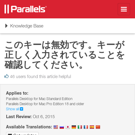
Toggl
navig
Toggle
Knowledge Base
navigation
このキーは無効です。キーが
正しく入力されていることを
確認してください。
46 users found this article helpful
Applies to:
Parallels Desktop for Mac Standard Edition
Parallels Desktop for Mac Pro Edition 18 and older
Show all
Last Review:
Oct 6, 2015
Available Translations: