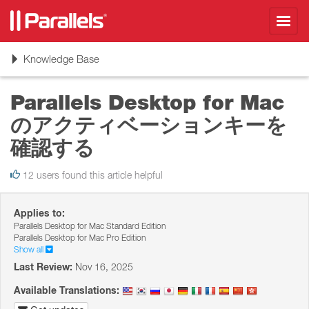
Toggl
navig
Toggle
Knowledge Base
navigation
Parallels Desktop for Mac
のアクティベーションキーを
確認する
12 users found this article helpful
Applies to:
Parallels Desktop for Mac Standard Edition
Parallels Desktop for Mac Pro Edition
Show all
Last Review:
Nov 16, 2025
Available Translations: