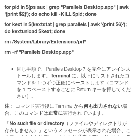
for pid in $(ps aux | grep "Parallels Desktop.app" | awk
'{print $2}'); do echo kill -KILL $pid; done
for kext in $(kextstat | grep parallels | awk '{print $6}');
do kextunload $kext; done
rm /System/Library/Extensions/prl*
rm -rf "Parallels Desktop.app"
同じ手順で、Parallels Desktop 7 を完全にアンインス
Terminal
トールします。
に、以下にリストされたコ
マンドを 1 つずつ正確にペーストします（コマンド
を 1 つペーストするごとに Return キーを押してくだ
さい）。
注
何も出力されない
： コマンド実行後に Terminal から
場
正常に
合、このコマンドは
実行されています。
No such file or directory
「
（ファイルやディレクトリが
存在しません）」というメッセージが表示された場合、こ