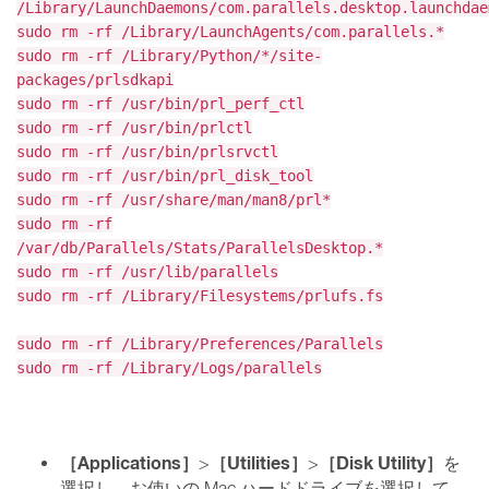
/Library/LaunchDaemons/com.parallels.desktop.launchdae
sudo rm -rf /Library/LaunchAgents/com.parallels.*
sudo rm -rf /Library/Python/*/site-
packages/prlsdkapi
sudo rm -rf /usr/bin/prl_perf_ctl
sudo rm -rf /usr/bin/prlctl
sudo rm -rf /usr/bin/prlsrvctl
sudo rm -rf /usr/bin/prl_disk_tool
sudo rm -rf /usr/share/man/man8/prl*
sudo rm -rf
/var/db/Parallels/Stats/ParallelsDesktop.*
sudo rm -rf /usr/lib/parallels
sudo rm -rf /Library/Filesystems/prlufs.fs
sudo rm -rf /Library/Preferences/Parallels
sudo rm -rf /Library/Logs/parallels
［Applications］
［Utilities］
［Disk Utility］
>
>
を
選択し、お使いの Mac ハードドライブを選択して