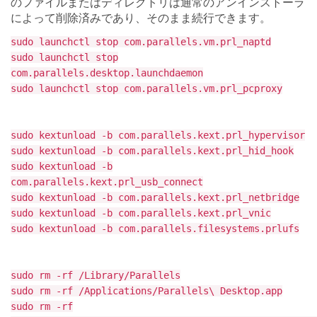
のファイルまたはディレクトリは通常のアンインストーラ
によって削除済みであり、そのまま続行できます。
sudo launchctl stop com.parallels.vm.prl_naptd
sudo launchctl stop
com.parallels.desktop.launchdaemon
sudo launchctl stop com.parallels.vm.prl_pcproxy
sudo kextunload -b com.parallels.kext.prl_hypervisor
sudo kextunload -b com.parallels.kext.prl_hid_hook
sudo kextunload -b
com.parallels.kext.prl_usb_connect
sudo kextunload -b com.parallels.kext.prl_netbridge
sudo kextunload -b com.parallels.kext.prl_vnic
sudo kextunload -b com.parallels.filesystems.prlufs
sudo rm -rf /Library/Parallels
sudo rm -rf /Applications/Parallels\ Desktop.app
sudo rm -rf