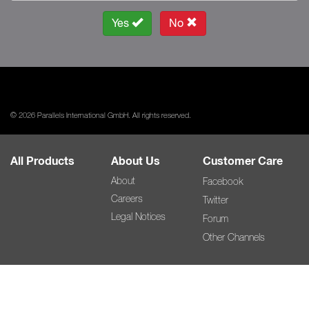
Yes
No
© 2026 Parallels International GmbH. All rights reserved.
All Products
About Us
Customer Care
About
Facebook
Careers
Twitter
Legal Notices
Forum
Other Channels