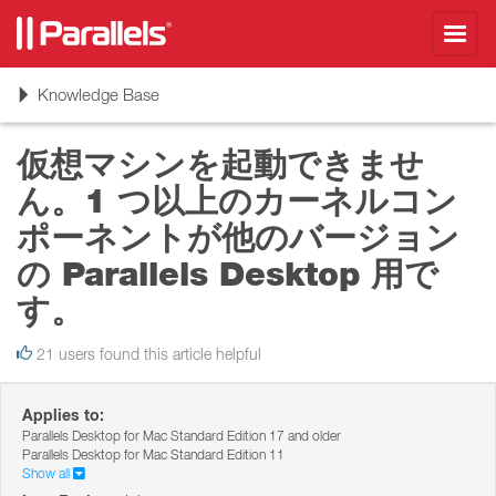
Toggl
navig
Toggle
Knowledge Base
navigation
仮想マシンを起動できませ
ん。1 つ以上のカーネルコン
ポーネントが他のバージョン
の Parallels Desktop 用で
す。
21 users found this article helpful
Applies to:
Parallels Desktop for Mac Standard Edition 17 and older
Parallels Desktop for Mac Standard Edition 11
Show all