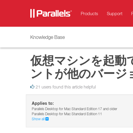
Products
Support
Knowledge Base
仮想マシンを起動
ントが他のバージョンの
21 users found this article helpful
Applies to:
Parallels Desktop for Mac Standard Edition 17 and older
Parallels Desktop for Mac Standard Edition 11
Show all