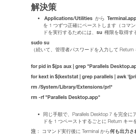
解決策
Applications/Utilities
Terminal.ap
から
を 1 つずつ正確にペーストします（コマン
su
ドを実行するためには、
権限を取得する
sudo su
（続いて、管理者パスワードを入力して Retu
for pid in $(ps aux | grep "Parallels Desktop.ap
for kext in $(kextstat | grep parallels | awk '{p
rm /System/Library/Extensions/prl*
rm -rf "Parallels Desktop.app"
同じ手順で、Parallels Desktop 7 
ドを 1 つペーストするごとに Return 
注
何も出力さ
： コマンド実行後に Terminal から