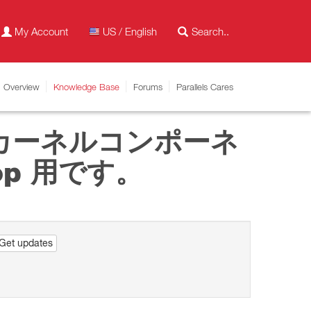
My Account
US / English
Overview
Knowledge Base
Forums
Parallels Cares
カーネルコンポーネ
top 用です。
Get updates