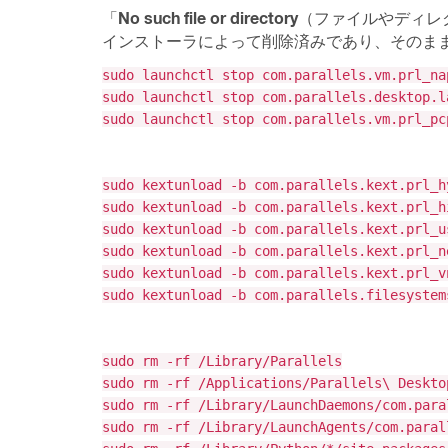
No such file or directory
「
（ファイルやディレ
インストーラによって削除済みであり、そのま
sudo launchctl stop com.parallels.vm.prl_na
sudo launchctl stop com.parallels.desktop.l
sudo launchctl stop com.parallels.vm.prl_pc
sudo kextunload -b com.parallels.kext.prl_h
sudo kextunload -b com.parallels.kext.prl_h
sudo kextunload -b com.parallels.kext.prl_u
sudo kextunload -b com.parallels.kext.prl_n
sudo kextunload -b com.parallels.kext.prl_v
sudo kextunload -b com.parallels.filesystem
sudo rm -rf /Library/Parallels
sudo rm -rf /Applications/Parallels\ Deskto
sudo rm -rf /Library/LaunchDaemons/com.para
sudo rm -rf /Library/LaunchAgents/com.paral