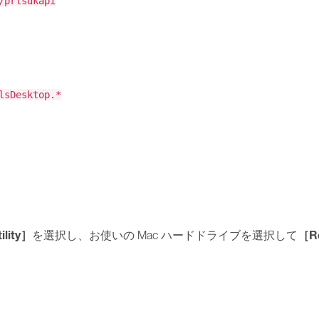
/prlsdkapi
lsDesktop.*
ility］
［Re
を選択し、お使いの Mac ハードドライブを選択して