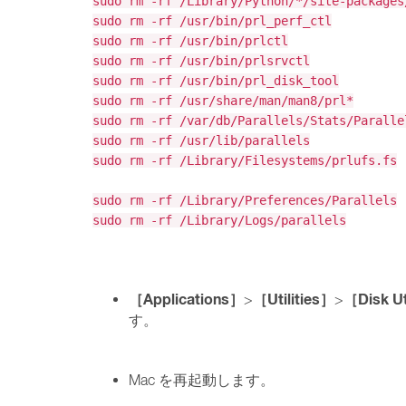
sudo rm -rf /Library/Python/*/site-packages
sudo rm -rf /usr/bin/prl_perf_ctl
sudo rm -rf /usr/bin/prlctl
sudo rm -rf /usr/bin/prlsrvctl
sudo rm -rf /usr/bin/prl_disk_tool
sudo rm -rf /usr/share/man/man8/prl*
sudo rm -rf /var/db/Parallels/Stats/Paralle
sudo rm -rf /usr/lib/parallels
sudo rm -rf /Library/Filesystems/prlufs.fs
sudo rm -rf /Library/Preferences/Parallels
sudo rm -rf /Library/Logs/parallels
［Applications］
［Utilities］
［Disk Ut
>
>
す。
Mac を再起動します。